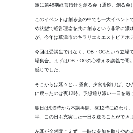
c
r
遂に第48期経営指針を創る会（通称、創る会
e
e
b
a
このイベントは創る会の中でも一大イベント
o
d
め状態で経営理念を共に創るという非常に濃
o
s
が、今年は草津市のキラリエ＆エストピアホ
k
今回は受講生ではなく、OB・OGという立場
場集合。まずはOB・OGの心構えを講義で聞
感じでした。
そこからは延々と… 昼食、夕食を除けば、ひ
に戻ったのは夜12時。予想通り濃い一日を過
翌日は朝9時から本講再開。昼12時に終わり
半。この日も充実した一日を送ることができ
左耳が全然聞こえず、一時は参加を取りやめ