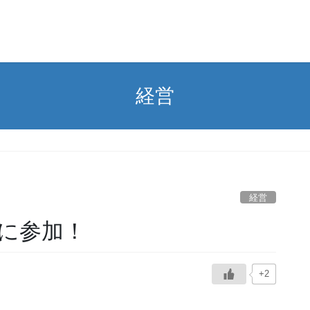
経営
経営
講に参加！
+2