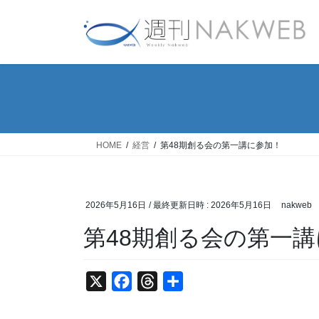
コ
ナ
ン
ビ
テ
ゲ
ン
ー
ツ
シ
へ
ョ
ス
ン
キ
に
ッ
移
HOME
経営
第48期創る会の第一講に参加！
プ
動
2026年5月16日
/ 最終更新日時 :
2026年5月16日
nakweb
第48期創る会の第一
X
F
T
共
a
h
有