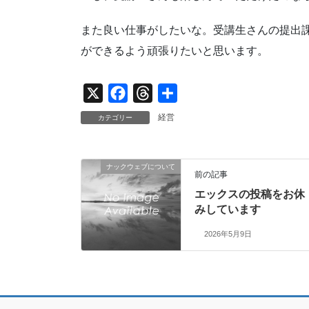
また良い仕事がしたいな。受講生さんの提出
ができるよう頑張りたいと思います。
X
F
T
共
a
h
有
経営
カテゴリー
c
r
e
e
ナックウェブについて
b
a
前の記事
o
d
エックスの投稿をお休
o
s
みしています
k
2026年5月9日