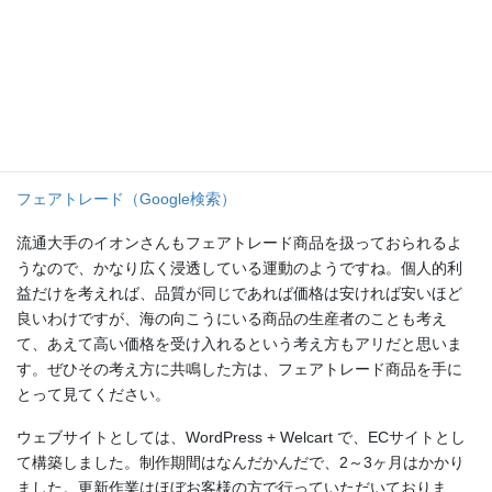
レード商品とは、公正な取引で仕入れた商品だということです。
それでは「公正な取引で仕入れた商品っていったい何？」って疑
問がわきますが、わかりやすくいえば、「今まで途上国の足元を
見て安く買い叩いていた農産物などを、先進国なみの価格で仕入
れることで、途上国にも富を分け与えよう」という話だと思いま
す。「フェアトレード」で検索すればわんさか説明が出てきます
ので、興味ある方は勉強してみてください。
フェアトレード（Google検索）
流通大手のイオンさんもフェアトレード商品を扱っておられるよ
うなので、かなり広く浸透している運動のようですね。個人的利
益だけを考えれば、品質が同じであれば価格は安ければ安いほど
良いわけですが、海の向こうにいる商品の生産者のことも考え
て、あえて高い価格を受け入れるという考え方もアリだと思いま
す。ぜひその考え方に共鳴した方は、フェアトレード商品を手に
とって見てください。
ウェブサイトとしては、WordPress + Welcart で、ECサイトとし
て構築しました。制作期間はなんだかんだで、2～3ヶ月はかかり
ました。更新作業はほぼお客様の方で行っていただいておりま