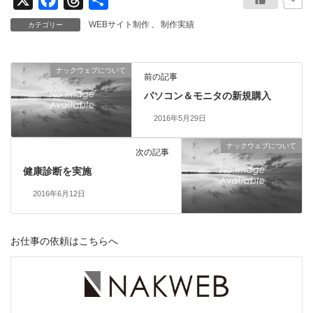
a
h
有
WEBサイト制作
、
制作実績
カテゴリー
c
r
e
e
ナックウェブについて
b
a
前の記事
パソコン＆モニタの新規購入
o
d
o
s
2016年5月29日
k
ナックウェブについて
次の記事
健康診断を実施
2016年6月12日
お仕事の依頼はこちらへ