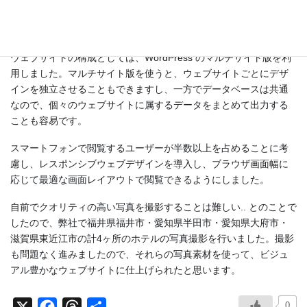
とに提案内容を気に入っていただき、お手伝いさせていただくこ
とになりました。
ウェブサイトの構成としては、WordPress のマルチサイト版を利
用しました。マルチサイト版を使うと、ウェブサイトごとにデザ
インを独立させることもできますし、一方でデータベースは共通
なので、個々のウェブサイトに属するデータをまとめて出力する
ことも容易です。
スマートフォンで閲覧するユーザーが半数以上を占めることに考
慮し、レスポンシブウェブデザインを導入し、ブラウザ画面幅に
応じて最適な画面レイアウトで閲覧できるようにしました。
自前でクオリティの高い写真を撮影することは難しい.. とのことで
したので、弊社で福井県福井市・愛知県半田市・愛知県大府市・
滋賀県東近江市の計4ヶ所のホテルの写真撮影を行いました。撮影
も問題なく進みましたので、それらの写真素材を使って、ビジュ
アル豊かなウェブサイトに仕上げられたと思います。
0
X
F
T
共