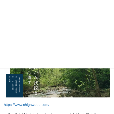
が（私ももちろん戸惑っています）、ご商談いただいたお客様は
o
d
この状況は今後も続くと見込んで積極的に投資をしていこうとい
o
s
うマインドをお持ちの方ばかりでした。なんとかお力になれるよ
k
うスピード感を持ってご提案できればと思っています。
さて先日公開したウェブサイトをご紹介します。2×4住宅資材を作
っておられるメーカーさんのコーポレートサイトです。
https://www.shigawood.com/