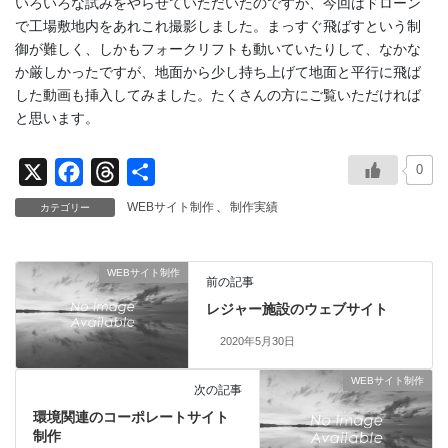
いろいろな試みをやらせていただいたのですが、今回はドローン
で工場敷地内をあれこれ撮影しました。まっすぐ飛ばすという制
御が難しく、しかもフォークリフトも動いていたりして、なかな
か厳しかったですが、地面から少し持ち上げて地面と平行に飛ば
した動画も挿入してみました。たくさんの方にご覧いただければ
と思います。
0
X
F
T
共
a
h
有
WEBサイト制作
、
制作実績
カテゴリー
c
r
e
e
WEBサイト制作
b
a
前の記事
レジャー施設のウェブサイト
o
d
o
s
2020年5月30日
k
WEBサイト制作
次の記事
環境関連のコーポレートサイト
制作