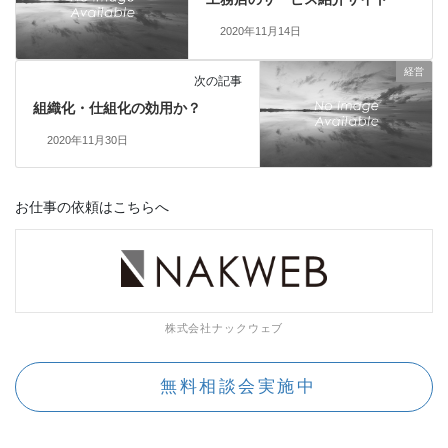
o
d
o
s
2020年11月14日
k
経営
次の記事
組織化・仕組化の効用か？
2020年11月30日
お仕事の依頼はこちらへ
株式会社ナックウェブ
無料相談会実施中