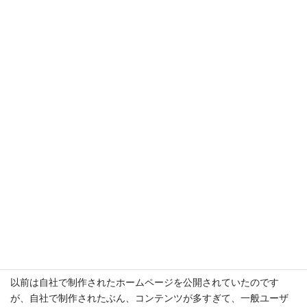
で、非常に慌ただしくなります。なんとかご迷惑をお掛けしない
b
a
ように、しっかりと業務に励みたいと思います。
o
d
o
s
さて滋賀県米原市の化学薬品販売会社さんのコーポレートサイト
を制作しましたので、ご紹介します。
k
https://www.lifewelfa.com/
以前は自社で制作されたホームページを公開されていたのです
が、自社で制作されたぶん、コンテンツが多すぎて、一般ユーザ