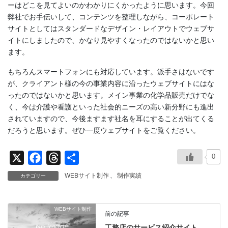
ーはどこを見てよいのかわかりにくかったように思います。今回
弊社でお手伝いして、コンテンツを整理しながら、コーポレート
サイトとしてはスタンダードなデザイン・レイアウトでウェブサ
イトにしましたので、かなり見やすくなったのではないかと思い
ます。
もちろんスマートフォンにも対応しています。派手さはないです
が、クライアント様の今の事業内容に沿ったウェブサイトにはな
ったのではないかと思います。メイン事業の化学品販売だけでな
く、今は介護や看護といった社会的ニーズの高い新分野にも進出
されていますので、今後ますます社名を耳にすることが出てくる
だろうと思います。ぜひ一度ウェブサイトをご覧ください。
0
X
F
T
共
a
h
有
WEBサイト制作
、
制作実績
カテゴリー
c
r
e
e
WEBサイト制作
b
a
前の記事
工務店のサービス紹介サイト