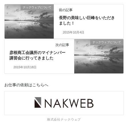
e
e
ナックウェブについて
b
a
前の記事
長野の美味しい巨峰をいただき
o
d
ました！
o
s
2015年10月4日
k
ナックウェブについて
次の記事
彦根商工会議所のマイナンバー
講習会に行ってきました
2015年10月18日
お仕事の依頼はこちらへ
株式会社ナックウェブ