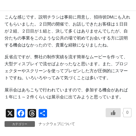
こんな感じです。説明チラシは事前に用意し、招待状DMにも入れ
てもらいました。２日間の開催で、お話しできたお客様は１日目
が２組、２日目が１組と、決して多くはありませんでしたが、自
分たちの事業をこのような公共の場で初めてお会いする方に説明
する機会はなかったので、貴重な経験になりましたね。
反省点ですが、弊社の制作実績を流す簡単なムービーを作って、
大型ディスプレイで流せばよかったなと思います。また、プロジ
ェクターやスクリーンを使ってプレゼンした方が圧倒的にスマー
トですね。いろいろやってみて気づくことは多いです。
展示会はあちこちで行われていますので、参加する機会があれば
１年に１～２件くらいは展示会に出てみようと思っています。
0
X
F
T
共
a
h
有
ナックウェブについて
カテゴリー
c
r