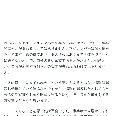
ていることは容易に想像できます。私たちも共通番号がないこと
で無駄なコストをずいぶん掛けてきたと思います。マイナンバー
と呼ばれる共通番号を導入することで、産みの苦しみはあるとは
思いますが、行政コストを削減し、私たちの暮らしの無駄を省
き、その余剰を他に充てることが可能になります。
個人情報の漏洩に関しては、今までだってありましたし、これか
らも起こります。マイナンバーが導入されたからといって、根本
的に何かが変わるわけではありません。マイナンバーは個人情報
を引き出すための鍵であり、個人情報はあくまで実体を現す記号
に過ぎないわけで、自分の命や家族であるとかお金とか財産と
か、自分が所有する何らかの実体が失われるわけではありませ
ん。
「人の口に戸は立てられぬ」という諺にもあるとおり、情報は漏
洩し伝播していく運命なのですから、情報が漏洩したとしても自
分の命や家族やお金や財産は守るという、強い決意と備えをする
方が賢明だろうと思います。
・・・そんなことを思った講習会でした。事業者の立場からすれ