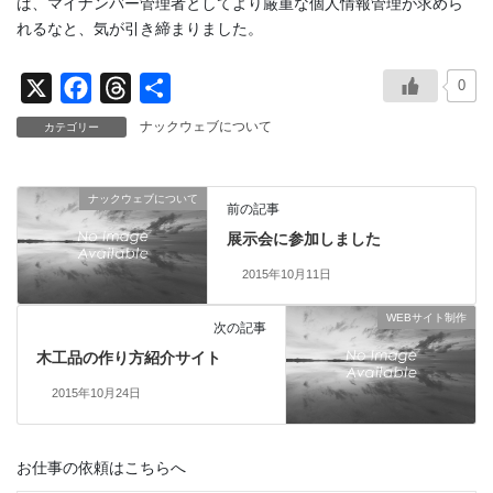
ば、マイナンバー管理者としてより厳重な個人情報管理が求めら
れるなと、気が引き締まりました。
0
X
F
T
共
a
h
有
ナックウェブについて
カテゴリー
c
r
e
e
ナックウェブについて
b
a
前の記事
展示会に参加しました
o
d
o
s
2015年10月11日
k
WEBサイト制作
次の記事
木工品の作り方紹介サイト
2015年10月24日
お仕事の依頼はこちらへ