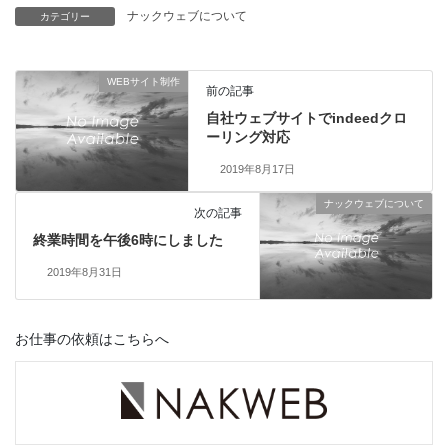
a
h
有
ナックウェブについて
カテゴリー
c
r
e
e
WEBサイト制作
b
a
前の記事
自社ウェブサイトでindeedクロ
o
d
ーリング対応
o
s
2019年8月17日
k
ナックウェブについて
次の記事
終業時間を午後6時にしました
2019年8月31日
お仕事の依頼はこちらへ