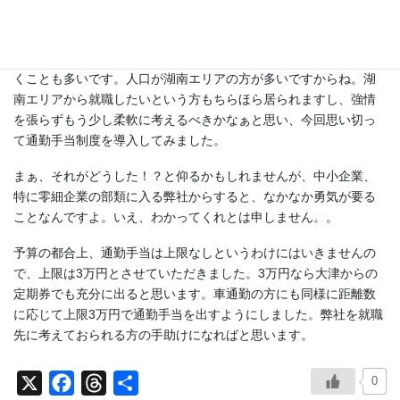
まで思っていました。
o
d
o
s
今も多少は思っているんですが、弊社も滋賀県全域からお仕事を
いただいておりますし、特に湖南エリアからお声を掛けていただ
k
くことも多いです。人口が湖南エリアの方が多いですからね。湖
南エリアから就職したいという方もちらほら居られますし、強情
を張らずもう少し柔軟に考えるべきかなぁと思い、今回思い切っ
て通勤手当制度を導入してみました。
まぁ、それがどうした！？と仰るかもしれませんが、中小企業、
特に零細企業の部類に入る弊社からすると、なかなか勇気が要る
ことなんですよ。いえ、わかってくれとは申しません。。
予算の都合上、通勤手当は上限なしというわけにはいきませんの
で、上限は3万円とさせていただきました。3万円なら大津からの
定期券でも充分に出ると思います。車通勤の方にも同様に距離数
に応じて上限3万円で通勤手当を出すようにしました。弊社を就職
先に考えておられる方の手助けになればと思います。
0
X
F
T
共