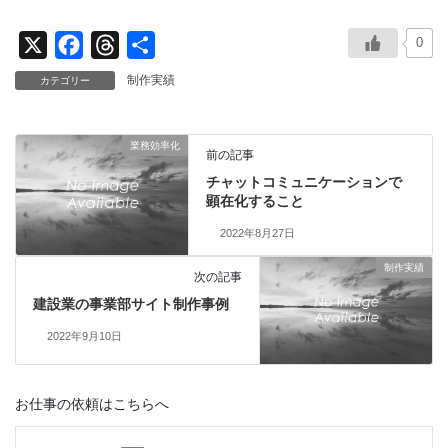
0
X
F
T
共
a
h
有
制作実績
カテゴリー
c
r
e
e
業務効率化
b
a
前の記事
チャットコミュニケーションで
o
d
顕在化すること
o
s
2022年8月27日
k
制作実績
次の記事
建設業の事業部サイト制作事例
2022年9月10日
お仕事の依頼はこちらへ