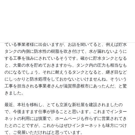
https://shiga-concrete.jp/
彦根市内の建設業の事業者様のホームページになります。建設業
は非常に大きなマーケットですので、いろいろな業務を担当され
ている事業者様に出会いますが、お話を聞いてると、例えば貯水
タンクの内側に防水性の樹脂を吹き付けて、水が漏れないように
する工事を強みにされているそうです。確かに貯水タンクとなる
と、大量の水を貯めておきますから、タンク内の圧力も相当なも
のになるでしょう。それに耐えうるタンクとなると、継ぎ目など
にしっかりと防水処理をしておかないといけませんね。そういう
工事を担当される事業者さんが滋賀県彦根市にあったんだ、と驚
きました。
最近、本社を移転し、とても立派な新社屋を建設されましたの
で、今後ますます仕事が捗ることと思います。これまでインター
ネットの利用には慎重で、ホームページも作らずに営業されてき
たとのことですが、これからはぜひインターネットも味方につけ
て、ご発展いただければと思っています。