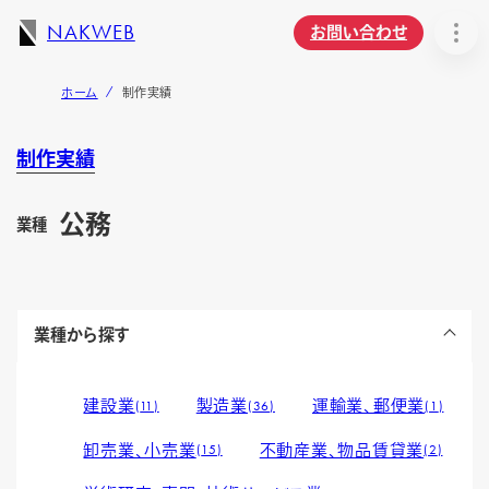
NAKWEB
お問い合わせ
ホーム
制作実績
制作実績
公務
業種
業種から探す
建設業
製造業
運輸業、郵便業
11
36
1
卸売業、小売業
不動産業、物品賃貸業
15
2