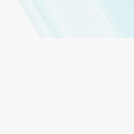
ド開発
開発