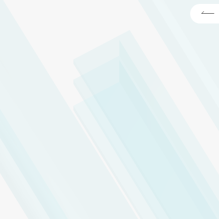
期設定
ストール