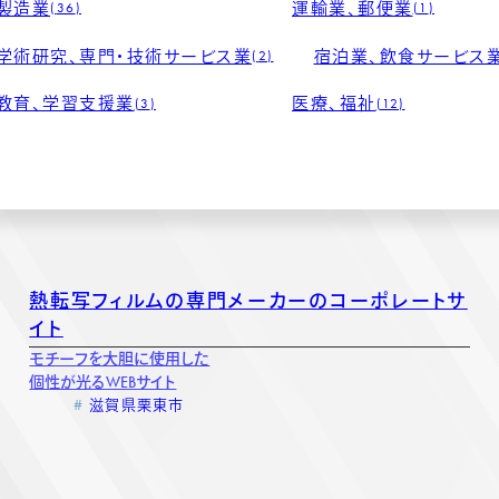
製造業
運輸業、郵便業
36
1
学術研究、専門・技術サービス業
宿泊業、飲食サービス
2
教育、学習支援業
医療、福祉
3
12
熱転写フィルムの専門メーカーのコーポレートサ
イト
モチーフを大胆に使用した
個性が光るWEBサイト
滋賀県栗東市