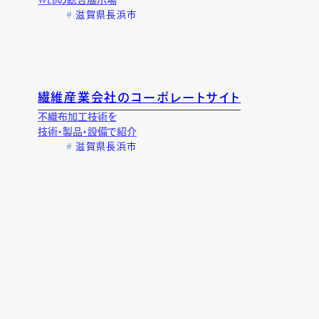
WEBの総合展示場
滋賀県長浜市
サポート
繊維産業会社のコーポレートサイト
不織布加工技術を
技術・製品・設備で紹介
滋賀県長浜市