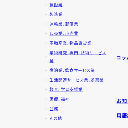
建設業
製造業
運輸業、郵便業
卸売業、小売業
不動産業、物品賃貸業
学術研究、専門・技術サービス
コラ
業
宿泊業、飲食サービス業
生活関連サービス業、娯楽業
教育、学習支援業
医療、福祉
お知
公務
用語
その他