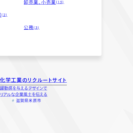
卸売業、小売業
15
業
2
公務
3
化学工業のリクルートサイト
躍動感を与えるデザインで
リアルな企業風土を伝える
滋賀県米原市