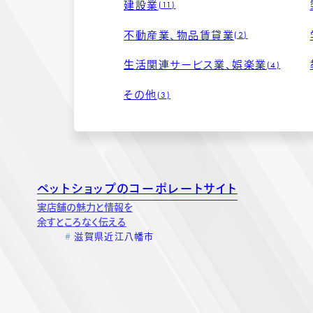
建設業
11
不動産業、物品賃貸業
2
生活関連サービス業、娯楽業
4
その他
3
ペットショップのコーポレートサイト
期設定
実店舗の魅力と情報を
ストール
余すところなく伝える
滋賀県近江八幡市