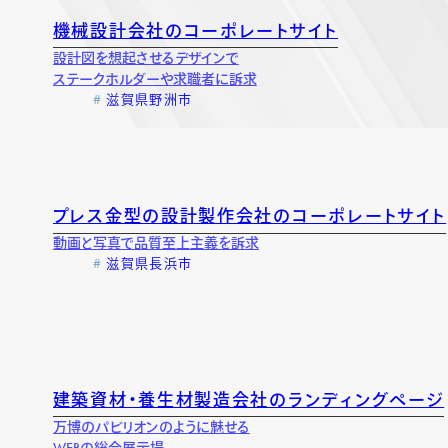
機械設計会社のコーポレートサイト
ド開発
設計図を想起させるデザインで
開発
ステークホルダーや求職者に訴求
滋賀県野洲市
プレス金型の設計製作会社のコーポレートサイト
動画と写真で品質至上主義を訴求
滋賀県長浜市
建築資材・養生材製造会社のランディングページ
万博のパビリオンのように魅せる