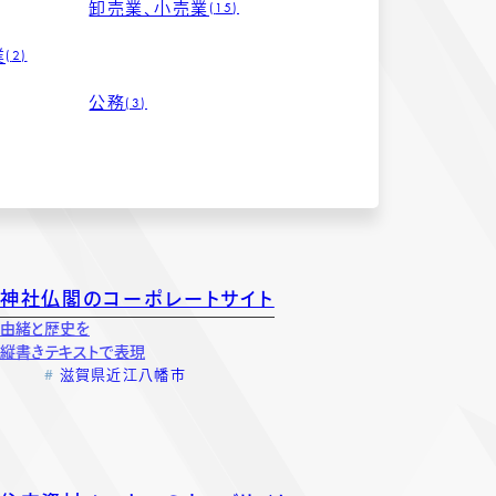
卸売業、小売業
15
業
2
公務
3
神社仏閣のコーポレートサイト
由緒と歴史を
縦書きテキストで表現
滋賀県近江八幡市