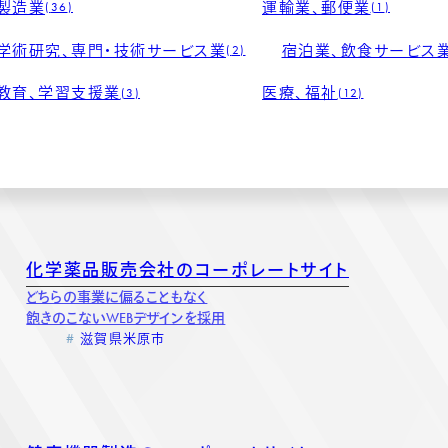
製造業
運輸業、郵便業
36
1
学術研究、専門・技術サービス業
宿泊業、飲食サービス
2
教育、学習支援業
医療、福祉
3
12
化学薬品販売会社のコーポレートサイト
どちらの事業に偏ることもなく
飽きのこないWEBデザインを採用
滋賀県米原市