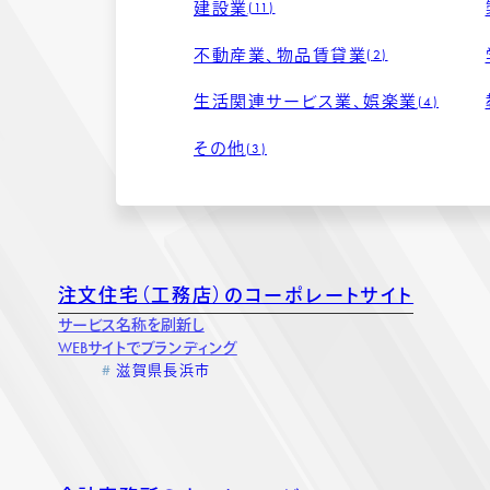
建設業
11
不動産業、物品賃貸業
2
生活関連サービス業、娯楽業
4
その他
3
注文住宅（工務店）のコーポレートサイト
期設定
サービス名称を刷新し
ストール
WEBサイトでブランディング
滋賀県長浜市