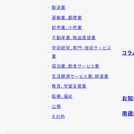
製造業
運輸業、郵便業
卸売業、小売業
不動産業、物品賃貸業
学術研究、専門・技術サービス
コラ
業
宿泊業、飲食サービス業
生活関連サービス業、娯楽業
教育、学習支援業
医療、福祉
お知
公務
用語
その他